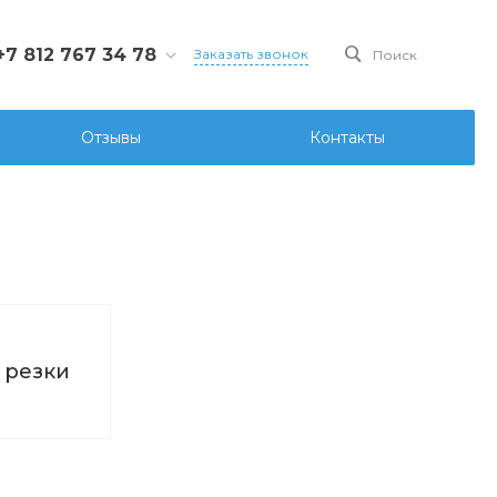
+7 812 767 34 78
Заказать звонок
Поиск
812 767 34 78
Санкт-Петербург, Ул.
Отзывы
Контакты
ова д.107 лит. А, офис
6
ks@ksgidro.pro
 резки