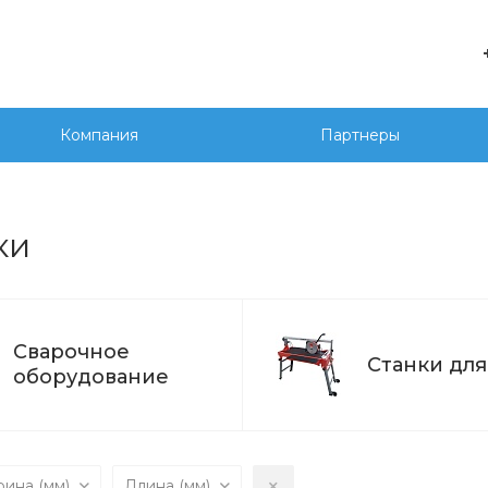
е
+7 
г. 
Компания
Партнеры
Сед
20
wor
ки
Сварочное
Станки для
оборудование
ина (мм)
Длина (мм)