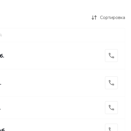
Сортировка
Д.
б.
.
.
уб.