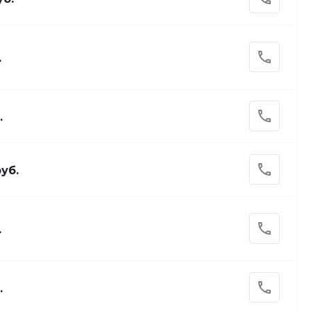
.
.
руб.
.
.