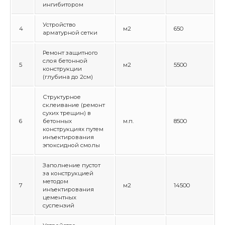
ингибитором
Устройство
4
м2
650
арматурной сетки
Ремонт защитного
слоя бетонной
5
м2
5500
конструкции
(глубина до 2см)
Структурное
склеивание (ремонт
сухих трещин) в
6
бетонных
м.п.
8500
конструкциях путем
инъектирования
эпоксидной смолы
Заполнение пустот
за конструкцией
методом
7
м2
14500
инъектирования
цементных
суспензий