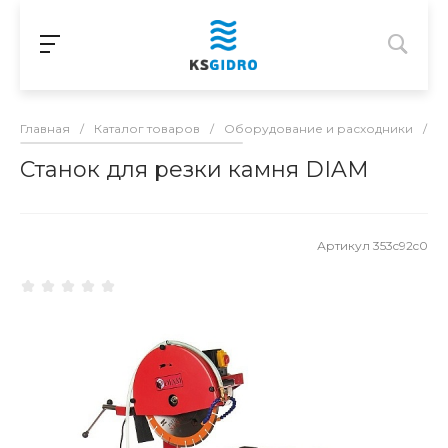
Главная
/
Каталог товаров
/
Оборудование и расходники
/
С
Станок для резки камня DIAM
Артикул
353c92c0