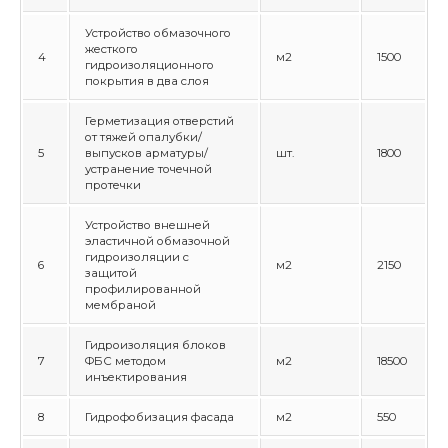
Устройство обмазочного
жесткого
4
м2
1500
гидроизоляционного
покрытия в два слоя
Герметизация отверстий
от тяжей опалубки/
5
выпусков арматуры/
шт.
1800
устранение точечной
протечки
Устройство внешней
эластичной обмазочной
гидроизоляции с
6
м2
2150
защитой
профилированной
мембраной
Гидроизоляция блоков
7
ФБС методом
м2
18500
инъектирования
8
Гидрофобизация фасада
м2
550