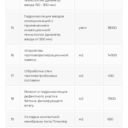
технологии (диаметр
ввода 150 - 300 мм)
Гидроизоляция вводов
коммуникаций с
применением
15
узел
18000
инъекционной
технологии (диаметр
ввода от 500 мм)
Устройство
16
противофильтрационной
м2
14500
завесы
Обработка стен
17
противогрибковых
м2
450
составом
Ремонт и гидроизоляция
дефектного участка
18
м2
11500
бетона, фильтрующего
влагу
Укладка контактной
19
м2
650
мембраны типа Плантер