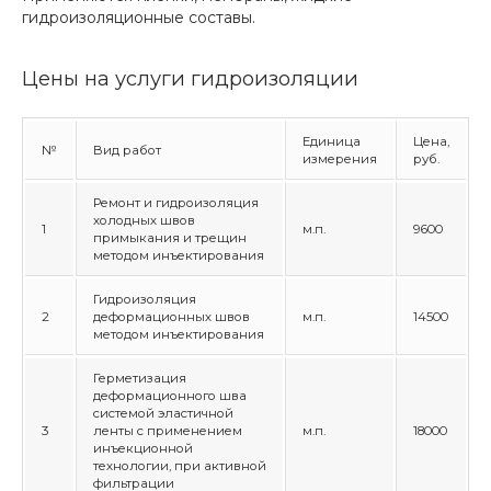
гидроизоляционные составы.
Цены на услуги гидроизоляции
Единица
Цена,
№
Вид работ
измерения
руб.
Ремонт и гидроизоляция
холодных швов
1
м.п.
9600
примыкания и трещин
методом инъектирования
Гидроизоляция
2
деформационных швов
м.п.
14500
методом инъектирования
Герметизация
деформационного шва
системой эластичной
3
ленты с применением
м.п.
18000
инъекционной
технологии, при активной
фильтрации