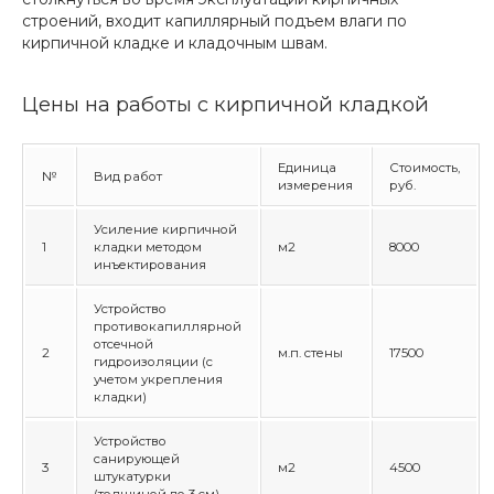
строений, входит капиллярный подъем влаги по
кирпичной кладке и кладочным швам.
Цены на работы с кирпичной кладкой
Единица
Стоимость,
№
Вид работ
измерения
руб.
Усиление кирпичной
1
кладки методом
м2
8000
инъектирования
Устройство
противокапиллярной
отсечной
2
м.п. стены
17500
гидроизоляции (с
учетом укрепления
кладки)
Устройство
санирующей
3
м2
4500
штукатурки