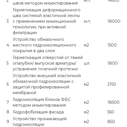
2
м.п.
14500
швов методом инъектирования
Герметизация деформационного
шва системой эластичной ленты
3
с применением инъекционной
м.п.
18000
технологии, при активной
фильтрации
Устройство обмазочного
4
жесткого гидроизоляционного
м2
1500
покрытия в два слоя
Герметизация отверстий от тяжей
5
опалубки/ выпусков арматуры/
шт.
1800
устранение точечной протечки
Устройство внешней эластичной
обмазочной гидроизоляции с
6
м2
2150
защитой профилированной
мембраной
Гидроизоляция блоков ФБС
7
м2
18500
методом инъектирования
8
Гидрофобизация фасада
м2
550
Устройство проникающей
9
м2
850
гидроизоляции