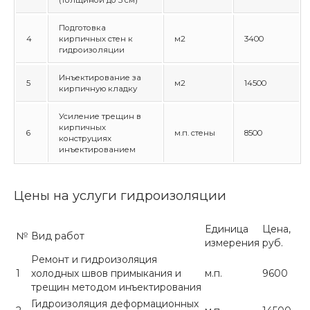
(толщиной до 3 см)
Подготовка
4
кирпичных стен к
м2
3400
гидроизоляции
Инъектирование за
5
м2
14500
кирпичную кладку
Усиление трещин в
кирпичных
6
м.п. стены
8500
конструциях
инъектированием
Цены на услуги гидроизоляции
Единица
Цена,
№
Вид работ
измерения
руб.
Ремонт и гидроизоляция
1
холодных швов примыкания и
м.п.
9600
трещин методом инъектирования
Гидроизоляция деформационных