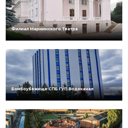
Филиал Мариинского Театра
Бомбоубежище СПБ ГУП Водоканал