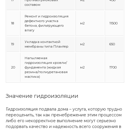
17
противогрибковых
м2
450
составом
Ремонт и гидроизоляция
дефектного участка
18
м2
11500
бетона, фильтрующего
влагу
Укладка контактной
19
м2
650
мембраны типа Плантер
Напыляемая
гидроизоляция кровли/
20
фундамента (жидкая
м2
1700
резина/полиуретановая
мастика)
Значение гидроизоляции
Гидроизоляция подвала дома – услуга, которую трудно
переоценить, так как пренебрежение этим процессом
либо его некорректное выполнение могут серьезно
подорвать качество и надежность всего сооружения в