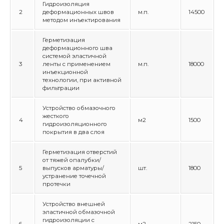
Гидроизоляция
2
деформационных швов
м.п.
14500
методом инъектирования
Герметизация
деформационного шва
системой эластичной
3
ленты с применением
м.п.
18000
инъекционной
технологии, при активной
фильтрации
Устройство обмазочного
жесткого
4
м2
1500
гидроизоляционного
покрытия в два слоя
Герметизация отверстий
от тяжей опалубки/
5
выпусков арматуры/
шт.
1800
устранение точечной
протечки
Устройство внешней
эластичной обмазочной
гидроизоляции с