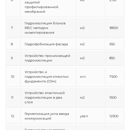
6
м2
2150
защитой
профилированной
мембраной
Гидроизоляция блоков
7
ФБС методом
м2
18500
инъектирования
8
Гидрофобизация фасада
м2
550
Устройство проникающей
9
м2
850
гидроизоляции
Устройство и
10
гидроизоляция отмостки
м.п.
7500
фундамента (0,9м)
Устройство эластичной
11
гидроизоляции в два
м2
1500
слоя
Герметизация узла ввода
12
узел
12500
коммуникаций