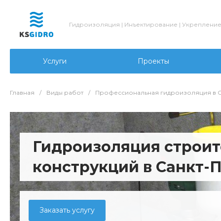
Гидроизоляция | Инъектирование | Укреплени
Услуги
Проекты
Главная
/
Виды работ
/
Профессиональная гидроизоляция в С
Гидроизоляция строи
конструкций в Санкт-
Заказать услугу