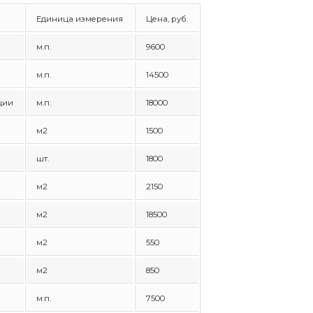
Единица измерения
Цена, руб.
м.п.
9600
м.п.
14500
ции
м.п.
18000
м2
1500
шт.
1800
м2
2150
м2
18500
м2
550
м2
850
м.п.
7500