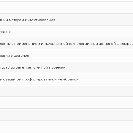
ещин методом инъектирования
ования
 ленты с применением инъекционной технологии, при активной фильтра
ытия в два слоя
туры/ устранение точечной протечки
ии с защитой профилированной мембраной