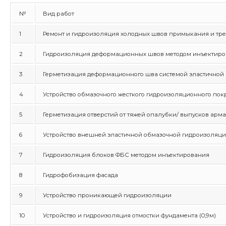
№
Вид работ
1
Ремонт и гидроизоляция холодных швов примыкания и тр
2
Гидроизоляция деформационных швов методом инъектир
3
Герметизация деформационного шва системой эластичной
4
Устройство обмазочного жесткого гидроизоляционного покр
5
Герметизация отверстий от тяжей опалубки/ выпусков арма
6
Устройство внешней эластичной обмазочной гидроизоляц
7
Гидроизоляция блоков ФБС методом инъектирования
8
Гидрофобизация фасада
9
Устройство проникающей гидроизоляции
10
Устройство и гидроизоляция отмостки фундамента (0,9м)