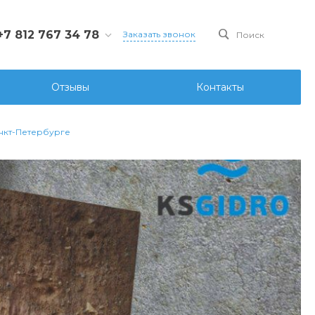
+7 812 767 34 78
Заказать звонок
Поиск
812 767 34 78
Санкт-Петербург, Ул.
Отзывы
Контакты
ова д.107 лит. А, офис
6
ks@ksgidro.pro
нкт-Петербурге