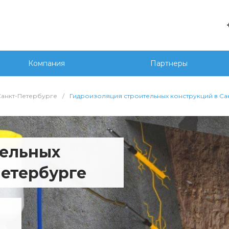
е
+7 
г. 
Компания
Партнеры
Сед
20
wor
анкт-Петербурге
/
Гидроизоляция строительных конструкций в Са
тельных
Петербурге