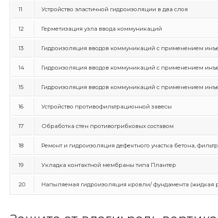
11
Устройство эластичной гидроизоляции в два слоя
12
Герметизация узла ввода коммуникаций
13
Гидроизоляция вводов коммуникаций с применением инъек
14
Гидроизоляция вводов коммуникаций с применением инъекц
15
Гидроизоляция вводов коммуникаций с применением инъек
16
Устройство противофильтрационной завесы
17
Обработка стен противогрибковых составом
18
Ремонт и гидроизоляция дефектного участка бетона, фильт
19
Укладка контактной мембраны типа Плантер
20
Напыляемая гидроизоляция кровли/ фундамента (жидкая 