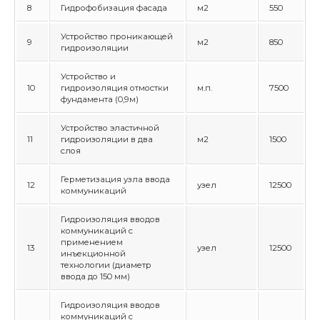
8
Гидрофобизация фасада
м2
550
Устройство проникающей
9
м2
850
гидроизоляции
Устройство и
10
гидроизоляция отмостки
м.п.
7500
фундамента (0,9м)
Устройство эластичной
11
гидроизоляции в два
м2
1500
слоя
Герметизация узла ввода
12
узел
12500
коммуникаций
Гидроизоляция вводов
коммуникаций с
применением
13
узел
12500
инъекционной
технологии (диаметр
ввода до 150 мм)
Гидроизоляция вводов
коммуникаций с