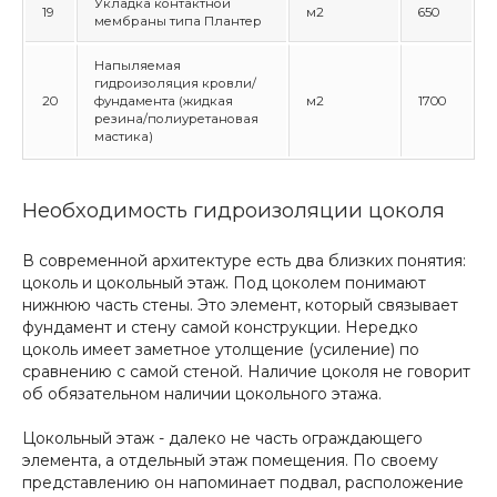
Укладка контактной
19
м2
650
мембраны типа Плантер
Напыляемая
гидроизоляция кровли/
20
фундамента (жидкая
м2
1700
резина/полиуретановая
мастика)
Необходимость гидроизоляции цоколя
В современной архитектуре есть два близких понятия:
цоколь и цокольный этаж. Под цоколем понимают
нижнюю часть стены. Это элемент, который связывает
фундамент и стену самой конструкции. Нередко
цоколь имеет заметное утолщение (усиление) по
сравнению с самой стеной. Наличие цоколя не говорит
об обязательном наличии цокольного этажа.
Цокольный этаж - далеко не часть ограждающего
элемента, а отдельный этаж помещения. По своему
представлению он напоминает подвал, расположение