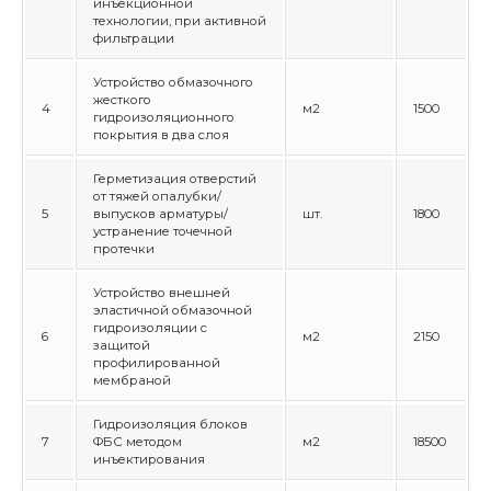
инъекционной
технологии, при активной
фильтрации
Устройство обмазочного
жесткого
4
м2
1500
гидроизоляционного
покрытия в два слоя
Герметизация отверстий
от тяжей опалубки/
5
выпусков арматуры/
шт.
1800
устранение точечной
протечки
Устройство внешней
эластичной обмазочной
гидроизоляции с
6
м2
2150
защитой
профилированной
мембраной
Гидроизоляция блоков
7
ФБС методом
м2
18500
инъектирования