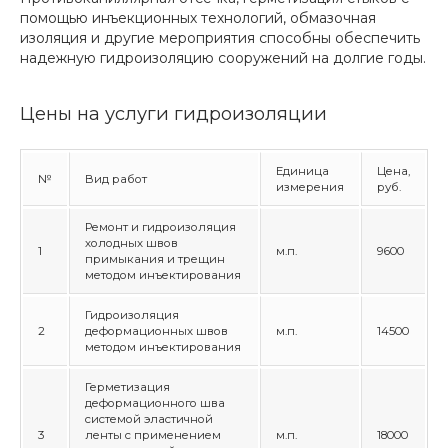
помощью инъекционных технологий, обмазочная
изоляция и другие мероприятия способны обеспечить
надежную гидроизоляцию сооружений на долгие годы.
Цены на услуги гидроизоляции
Единица
Цена,
№
Вид работ
измерения
руб.
Ремонт и гидроизоляция
холодных швов
1
м.п.
9600
примыкания и трещин
методом инъектирования
Гидроизоляция
2
деформационных швов
м.п.
14500
методом инъектирования
Герметизация
деформационного шва
системой эластичной
3
ленты с применением
м.п.
18000