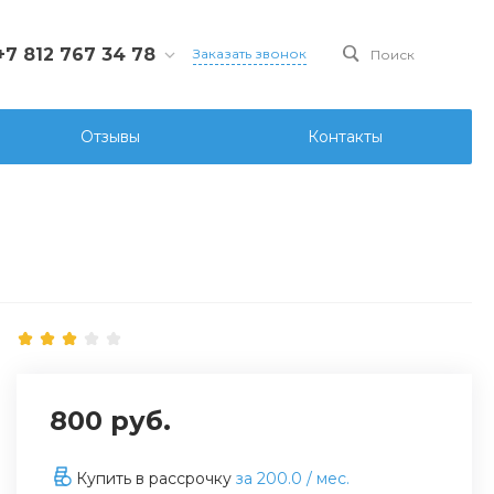
+7 812 767 34 78
Заказать звонок
Поиск
812 767 34 78
Санкт-Петербург, Ул.
Отзывы
Контакты
ова д.107 лит. А, офис
6
ks@ksgidro.pro
800 руб.
Купить в рассрочку
за
200.0
/ мес.