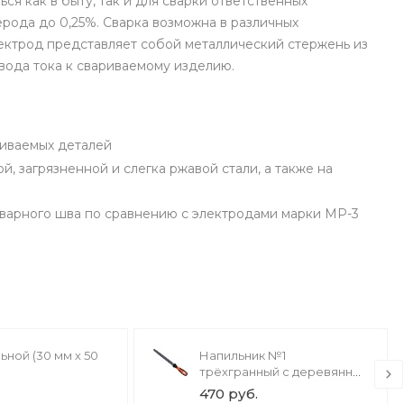
я как в быту, так и для сварки ответственных
ерода до 0,25%. Сварка возможна в различных
лектрод представляет собой металлический стержень из
вода тока к свариваемому изделию.
риваемых деталей
, загрязненной и слегка ржавой стали, а также на
варного шва по сравнению с электродами марки МР-3
ьной (30 мм х 50
Напильник №1
трёхгранный с деревянной
ручкой
470 руб.