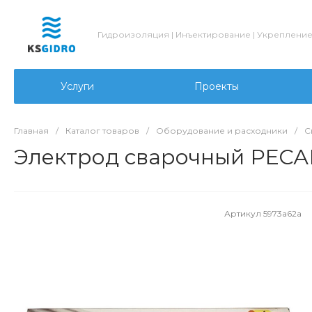
Гидроизоляция | Инъектирование | Укреплени
Услуги
Проекты
Главная
/
Каталог товаров
/
Оборудование и расходники
/
С
Электрод сварочный РЕС
Артикул
5973a62a