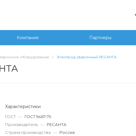
е
+7 
г. 
Компания
Партнеры
Сед
20
wor
варочное оборудование
/
Электрод сварочный РЕСАНТА
АНТА
Характеристики
ГОСТ
—
ГОСТ 9467-75
Производитель
—
РЕСАНТА
Страна производства
—
Россия