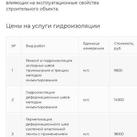
влияющих на эксплуатационные свойства
строительного объекта.
Цены на услуги гидроизоляции
Единица
Стоимость,
№
Вид работ
измерения
руб.
Ремонт и гидроизоляция
холодных швов
1
примыкания и трещин
м.п.
9600
методом
инъектирования
Гидроизоляция
деформационных швов
2
м.п.
14500
методом
инъектирования
Герметизация
деформационного шва
системой эластичной
3
ленты с применением
м.п.
18000