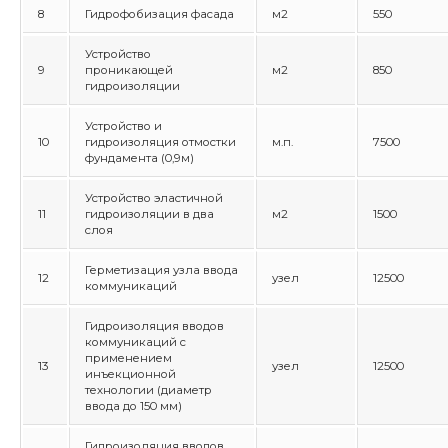
8
Гидрофобизация фасада
м2
550
Устройство
9
проникающей
м2
850
гидроизоляции
Устройство и
10
гидроизоляция отмостки
м.п.
7500
фундамента (0,9м)
Устройство эластичной
11
гидроизоляции в два
м2
1500
слоя
Герметизация узла ввода
12
узел
12500
коммуникаций
Гидроизоляция вводов
коммуникаций с
применением
13
узел
12500
инъекционной
технологии (диаметр
ввода до 150 мм)
Гидроизоляция вводов