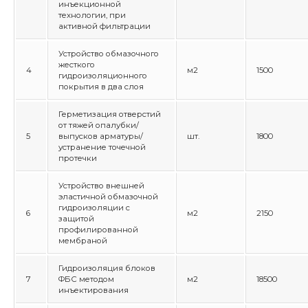
инъекционной
технологии, при
активной фильтрации
Устройство обмазочного
жесткого
4
м2
1500
гидроизоляционного
покрытия в два слоя
Герметизация отверстий
от тяжей опалубки/
5
выпусков арматуры/
шт.
1800
устранение точечной
протечки
Устройство внешней
эластичной обмазочной
гидроизоляции с
6
м2
2150
защитой
профилированной
мембраной
Гидроизоляция блоков
7
ФБС методом
м2
18500
инъектирования