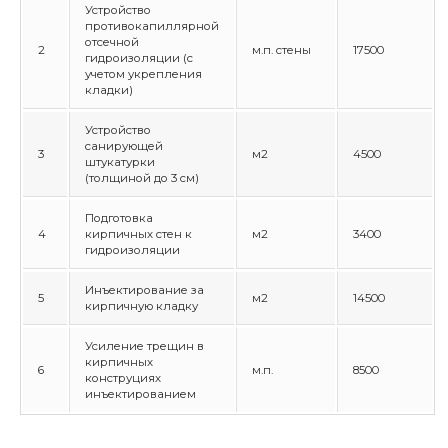
Устройство
противокапиллярной
отсечной
2
м.п. стены
17500
гидроизоляции (с
учетом укрепления
кладки)
Устройство
санирующей
3
м2
4500
штукатурки
(толщиной до 3 см)
Подготовка
4
кирпичных стен к
м2
3400
гидроизоляции
Инъектирование за
5
м2
14500
кирпичную кладку
Усиление трещин в
кирпичных
6
м.п.
8500
конструциях
инъектированием