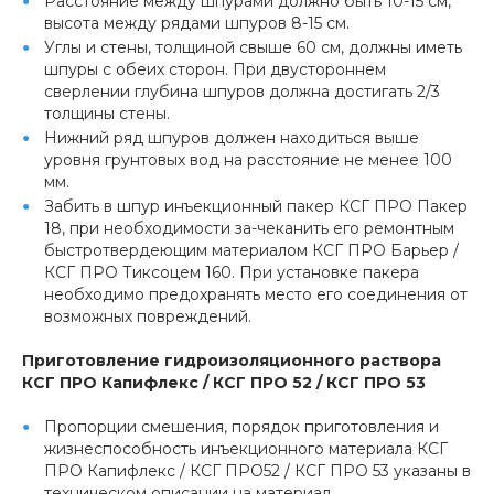
Расстояние между шпурами должно быть 10-15 см,
высота между рядами шпуров 8-15 см.
Углы и стены, толщиной свыше 60 см, должны иметь
шпуры с обеих сторон. При двустороннем
сверлении глубина шпуров должна достигать 2/3
толщины стены.
Нижний ряд шпуров должен находиться выше
уровня грунтовых вод на расстояние не менее 100
мм.
Забить в шпур инъекционный пакер КСГ ПРО Пакер
18, при необходимости за-чеканить его ремонтным
быстротвердеющим материалом КСГ ПРО Барьер /
КСГ ПРО Тиксоцем 160. При установке пакера
необходимо предохранять место его соединения от
возможных повреждений.
Приготовление гидроизоляционного раствора
КСГ ПРО Капифлекс / КСГ ПРО 52 / КСГ ПРО 53
Пропорции смешения, порядок приготовления и
жизнеспособность инъекционного материала КСГ
ПРО Капифлекс / КСГ ПРО52 / КСГ ПРО 53 указаны в
техническом описании на материал.