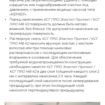
кирпича, раствора необходимо удалить с помощью
коррщеток или гидроабразивной очистки под
давлением, с применением водяных насосов типа
«КЕРХЕР».
Перед нанесением
КСГ ПРО Эластил Протект / КСГ
ПРО МВ К2
поверхность должна быть матово-
влажной, без блеска. Не допускается нанесение на
промерзшую поверхность.
Растворную смесь
КСГ ПРО Эластил Протект / КСГ
ПРО МВ К2
наносить вручную (кистью с жестким
волосом) или при помощи шнековых
растворонасосов с последующим интенсивным
втиранием в основание. Для обеспечения
требуемой водонепроницаемости конструкции
необходимо нанести
КСГ ПРО Эластил Протект /
КСГ ПРО МВ К2
в два слоя толщиной каждого слоя 2
мм с интервалом нанесения 2-3 часа. Каждый
последующий слой наносится после затвердевания
предыдущего, при этом последующий слой
наносится перпендикулярно предыдущему.