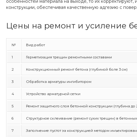
особенностей материала на выходе, то их корректируют, 
конструкции, обеспечивая качественную адгезию с повер
Цены на ремонт и усиление б
№
Вид работ
1
Герметизация трещин ремонтными составами
2
Конструкционный ремонт бетона (глубиной боле 3 см)
3
Обработка арматуры ингибитором
4
Устройство арматурной сетки
5
Ремонт защитного слоя бетонной конструкции (глубина до 
6
Структурное склеивание (ремонт сухих трещин) в бетонны
7
Заполнение пустот за конструкцией методом инъектирова