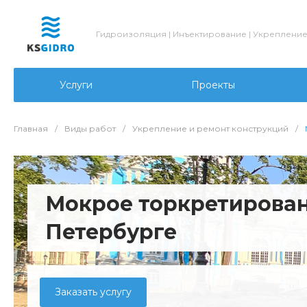
Гидроизоляция | Инъектирование | Укреплени
Услуги
Проекты
Главная
/
Виды работ
/
Укрепление и ремонт конструкций
/
Мокрое торкретирован
Петербурге
Заказать услугу