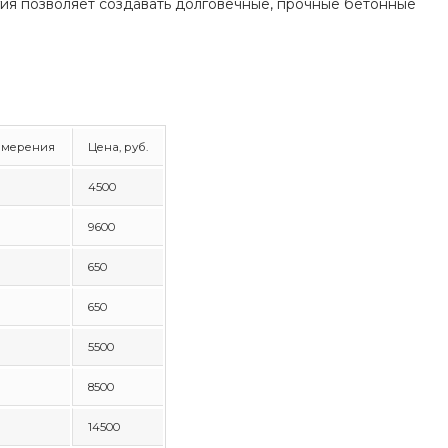
гия позволяет создавать долговечные, прочные бетонные
змерения
Цена, руб.
4500
9600
650
650
5500
8500
14500