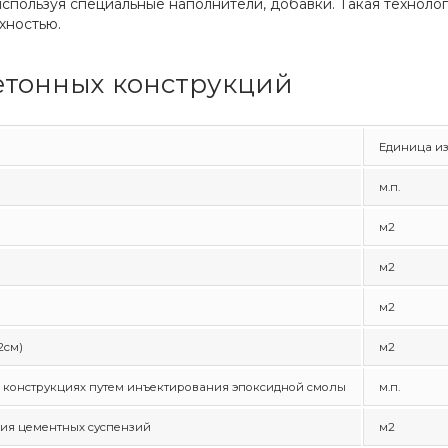
используя специальные наполнители, добавки. Такая техноло
хностью.
етонных конструкций
Единица и
м.п.
м2
м2
м2
2см)
м2
х конструкциях путем инъектирования эпоксидной смолы
м.п.
ния цементных суспензий
м2