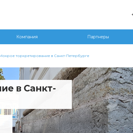
е
+7 
г. 
Компания
Партнеры
Сед
20
wor
Мокрое торкретирование в Санкт-Петербурге
ие в Санкт-