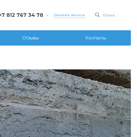
+7 812 767 34 78
Заказать звонок
Поиск
812 767 34 78
Санкт-Петербург, Ул.
Отзывы
Контакты
ова д.107 лит. А, офис
6
ks@ksgidro.pro