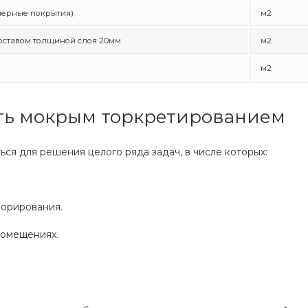
мерные покрытия)
м2
оставом толщиной слоя 20мм
м2
м2
ть мокрым торкретированием
ся для решения целого ряда задач, в числе которых:
корирования.
помещениях.