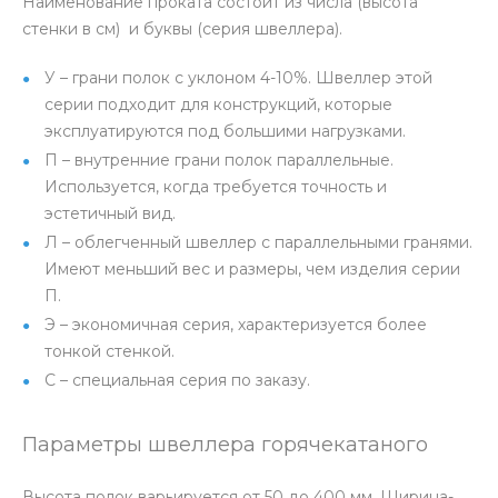
Наименование проката состоит из числа (высота
стенки в см) и буквы (серия швеллера).
У – грани полок с уклоном 4-10%. Швеллер этой
серии подходит для конструкций, которые
эксплуатируются под большими нагрузками.
П – внутренние грани полок параллельные.
Используется, когда требуется точность и
эстетичный вид.
Л – облегченный швеллер с параллельными гранями.
Имеют меньший вес и размеры, чем изделия серии
П.
Э – экономичная серия, характеризуется более
тонкой стенкой.
С – специальная серия по заказу.
Параметры швеллера горячекатаного
Высота полок варьируется от 50 до 400 мм. Ширина-