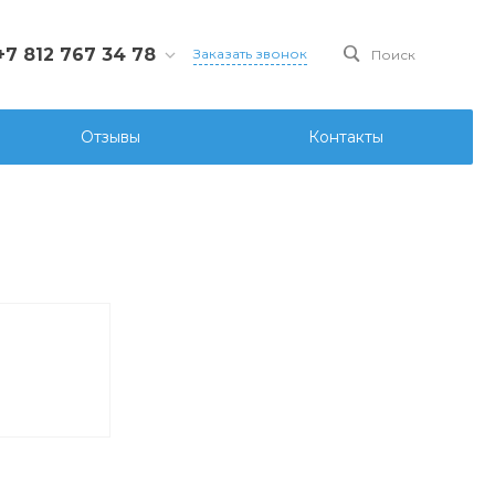
+7 812 767 34 78
Заказать звонок
Поиск
812 767 34 78
Санкт-Петербург, Ул.
Отзывы
Контакты
ова д.107 лит. А, офис
6
ks@ksgidro.pro