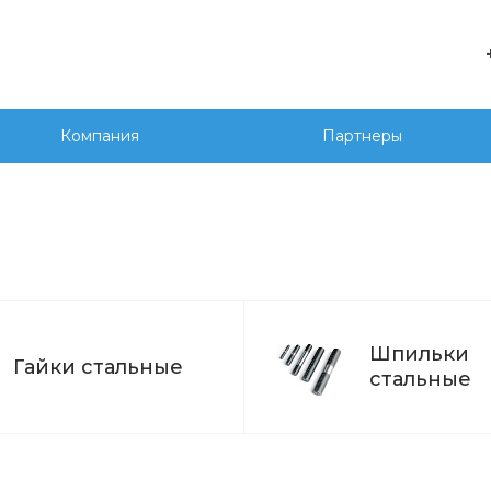
е
+7 
г. 
Компания
Партнеры
Сед
20
wor
Шпильки
Гайки стальные
стальные