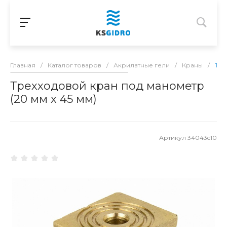
Главная
/
Каталог товаров
/
Акрилатные гели
/
Краны
/
Тре
Трехходовой кран под манометр
(20 мм х 45 мм)
Артикул
34043c10