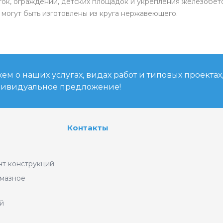
ок, ограждений, детских площадок и укрепления железобето
 могут быть изготовлены из круга нержавеющего.
м о наших услугах, видах работ и типовых проектах
дивидуальное предложение!
Контакты
нт конструкций
лмазное
й