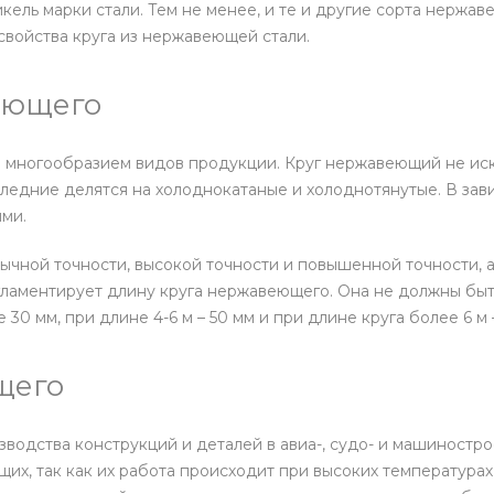
кель марки стали. Тем не менее, и те и другие сорта нержа
войства круга из нержавеющей стали.
еющего
н многообразием видов продукции. Круг нержавеющий не ис
ледние делятся на холоднокатаные и холоднотянутые. В зав
ыми.
чной точности, высокой точности и повышенной точности, а 
егламентирует длину круга нержавеющего. Она не должны быт
0 мм, при длине 4-6 м – 50 мм и при длине круга более 6 м 
щего
одства конструкций и деталей в авиа-, судо- и машинострое
х, так как их работа происходит при высоких температурах 