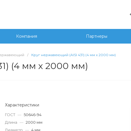
е
+7 
г. 
Компания
Партнеры
Сед
20
wor
нержавеющий
/
Круг нержавеющий (AISI 431) (4 мм х 2000 мм)
1) (4 мм х 2000 мм)
Характеристики
ГОСТ
—
50646-94
Длина
—
2000 мм
Диаметр
—
4 мм