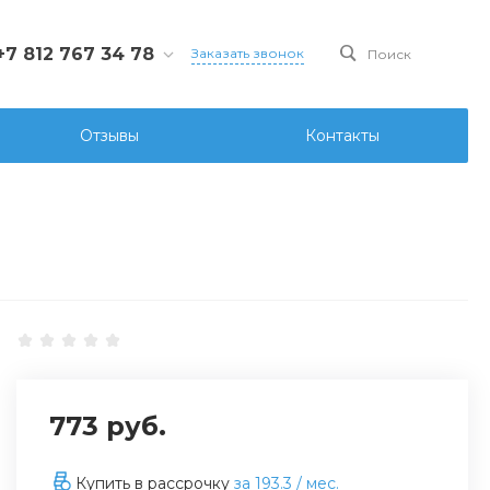
+7 812 767 34 78
Заказать звонок
Поиск
812 767 34 78
Санкт-Петербург, Ул.
Отзывы
Контакты
ова д.107 лит. А, офис
6
ks@ksgidro.pro
773 руб.
Купить в рассрочку
за
193.3
/ мес.