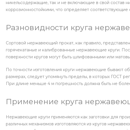
никельсодержащие, так и не включающие в свой состав ни
коррозионностойкими, что определяет соответствующие с
Разновидности круга нержав
Сортовой нержавеющий прокат, как правило, представле
горячекатаные и калиброванные нержавеющие круги. Пос
поверхности кругов могут быть шлифованными или матов
По точности изготовления круги нержавеющие бывают обы
размерах, следует упомянуть пределы, в которых ГОСТ р
При длине меньше 4 м погрешность должна быть не более 3
Применение круга нержавею
Нержавеющие круги применяются как заготовки для произв
различных механизмов изготовляются из кругов нержавеющи