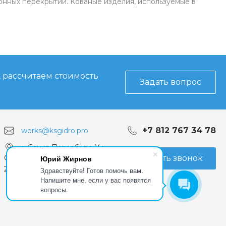
нных перекрытий. Кованые изделия, используемые в
, рассчитаем стоимость
Задать вопрос
+7 812 767 34 78
works@ksgidro.pro
г. Санкт-Петербург, Ул.
Заказать звонок
Юрий Жирнов
Седова д.107 лит. А, офис
206
Здравствуйте! Готов помочь вам.
Напишите мне, если у вас появятся
вопросы.