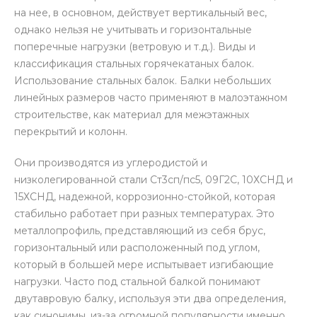
на нее, в основном, действует вертикальный вес,
однако нельзя не учитывать и горизонтальные
поперечные нагрузки (ветровую и т.д.). Виды и
классификация стальных горячекатаных балок.
Использование стальных балок. Балки небольших
линейных размеров часто применяют в малоэтажном
строительстве, как материал для межэтажных
перекрытий и колонн.
Они производятся из углеродистой и
низколегированной стали Ст3сп/пс5, 09Г2С, 10ХСНД и
15ХСНД, надежной, коррозионно-стойкой, которая
стабильно работает при разных температурах. Это
металлопрофиль, представляющий из себя брус,
горизонтальный или расположенный под углом,
который в большей мере испытывает изгибающие
нагрузки. Часто под стальной балкой понимают
двутавровую балку, используя эти два определения,
как синонимы, из-за огромной популярности именно