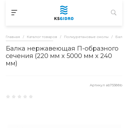
Главная
/
Каталог товаров
/
Полиуретановые смолы
/
Балка
Балка нержавеющая П-образного
сечения (220 мм х 5000 мм х 240
мм)
Артикул
ab75588b