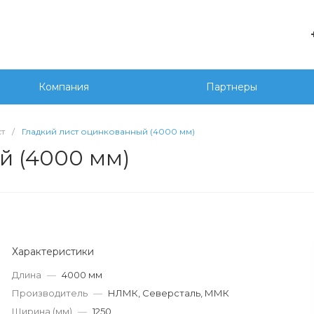
е
+7 
г. 
Компания
Партнеры
Сед
20
wor
ст
/
Гладкий лист оцинкованный (4000 мм)
й (4000 мм)
Характеристики
Длина
—
4000 мм
Производитель
—
НЛМК, Северсталь, ММК
Ширина (мм)
—
1250