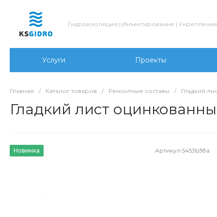
Гидроизоляция | Инъектирование | Укреплени
Услуги
Проекты
Главная
/
Каталог товаров
/
Ремонтные составы
/
Гладкий ли
Гладкий лист оцинкованны
Новинка
Артикул
5453b38a