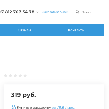
+7 812 767 34 78
Заказать звонок
Поиск
812 767 34 78
Санкт-Петербург, Ул.
Отзывы
Контакты
ова д.107 лит. А, офис
6
ks@ksgidro.pro
319 руб.
Купить в рассрочку
за
79.8
/ мес.