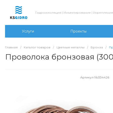
Гидроизоляция | Инъектирование | Укреплени
Услуги
Проекты
Главная
/
Каталог товаров
/
Цветные металлы
/
Бронза
/
Пр
Проволока бронзовая (3000
Артикул
9b334426