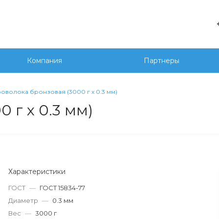
е
+7 
г. 
Компания
Партнеры
Сед
20
wor
оволока бронзовая (3000 г х 0.3 мм)
 г х 0.3 мм)
Характеристики
ГОСТ
—
ГОСТ 15834-77
Диаметр
—
0.3 мм
Вес
—
3000 г