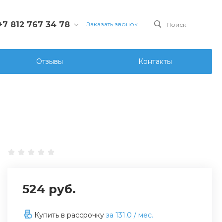
+7 812 767 34 78
Заказать звонок
Поиск
812 767 34 78
Санкт-Петербург, Ул.
Отзывы
Контакты
ова д.107 лит. А, офис
6
ks@ksgidro.pro
524 руб.
Купить в рассрочку
за
131.0
/ мес.