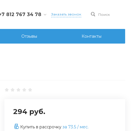
+7 812 767 34 78
Заказать звонок
Поиск
812 767 34 78
Санкт-Петербург, Ул.
Отзывы
Контакты
ова д.107 лит. А, офис
6
ks@ksgidro.pro
294 руб.
Купить в рассрочку
за
73.5
/ мес.