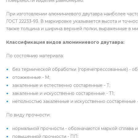
поверхности изделия равномерно.
При изготовлении алюминиевого двутавра наиболее часто
ГОСТ 22233-93. В маркировке указывается высота и точно
также толщина и ширина верхней полки, выраженные в мм
Классификация видов алюминиевого двутавра:
По состоянию материала:
без термической обработки (горячепрессованные) - о
отожженные - М;
закаленные и естественно состаренные - Т;
закаленные и искусственно состаренные - Т1;
неполностью закаленные и искусственно состаренные -
По виду прочности:
нормальной прочности - обозначаются маркой сплава и
повышенной прочности - ПП;