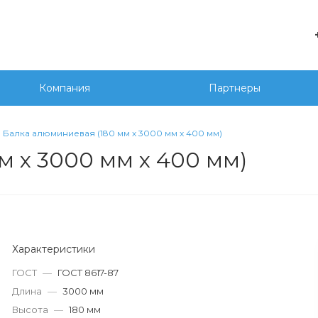
е
+7 
г. 
Компания
Партнеры
Сед
20
wor
Балка алюминиевая (180 мм х 3000 мм х 400 мм)
м х 3000 мм х 400 мм)
Характеристики
ГОСТ
—
ГОСТ 8617-87
Длина
—
3000 мм
Высота
—
180 мм